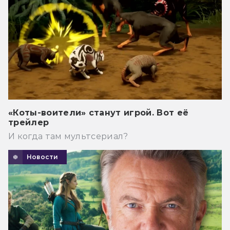
«Коты-воители» станут игрой. Вот её
трейлер
И когда там мультсериал?
Новости