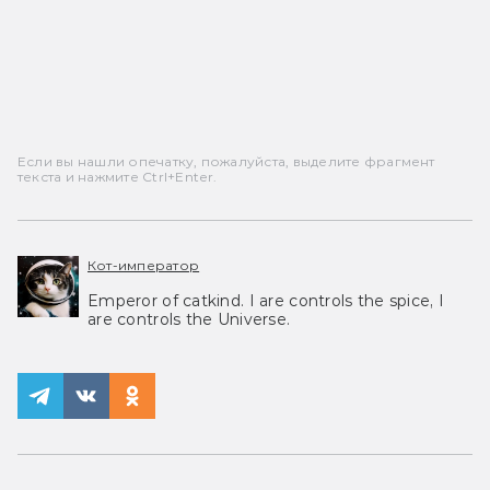
Если вы нашли опечатку, пожалуйста, выделите фрагмент
текста и нажмите Ctrl+Enter.
Кот-император
Emperor of catkind. I are controls the spice, I
are controls the Universe.