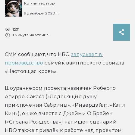
Кот-император
9 декабря 2020 г.
1231
1 минута на чтение
СМИ сообщают, что HBO 
запускает в 
производство
 ремейк вампирского сериала 
«Настоящая кровь».
Шоураннером проекта назначен Роберто 
Агирре-Сакаса («Леденящие душу 
приключения Сабрины», «Ривердэйл», «Кэти 
Кин»), он же вместе с Джейми О'Брайен 
(«Страна Рождества») напишет сценарий. 
HBO также привлёк к работе над проектом 