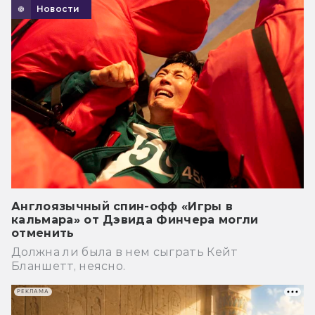
Новости
Англоязычный спин-офф «Игры в
кальмара» от Дэвида Финчера могли
отменить
Должна ли была в нем сыграть Кейт
Бланшетт, неясно.
РЕКЛАМА