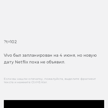
?t=102
Vivo был запланирован на 4 июня, но новую 
дату Netflix пока не объявил.
Если вы нашли опечатку, пожалуйста, выделите фрагмент
текста и нажмите Ctrl+Enter.