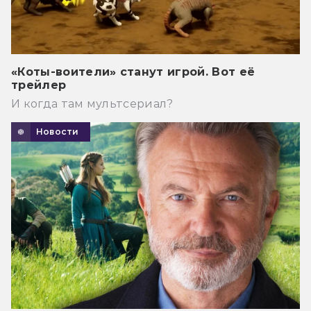
«Коты-воители» станут игрой. Вот её
трейлер
И когда там мультсериал?
Новости