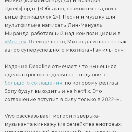
Микко («Семейка Крудс») и Брэндон 
Джеффордс («Облачно, возможны осадки в 
виде фрикаделек 2»). Песни и музыку для 
мультфильма написать Лин-Мануэль 
Миранда, работавший над композициями в 
«Моане»
. Прежде всего, Миранда известен как 
автор суперуспешного мюзикла «Гамильтон».
Издание Deadline отмечает, что нынешняя 
сделка прошла отдельно от недавнего 
большого соглашения
, по которому релизы 
Sony будут выходить и на Netflix. Это 
соглашение вступит в силу только в 2022-м.
Vivo рассказывает истории зверька-
музыканта кинкажу (из семейства енотовых; 