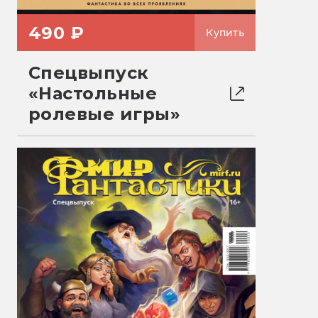
490 ₽
Купить
Спецвыпуск
«Настольные
ролевые игры»