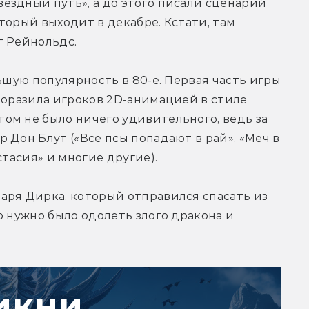
здный путь», а до этого писали сценарий 
торый выходит в декабре. Кстати, там 
т Рейнольдс.
ьшую популярность в 80-е. Первая часть игры 
поразила игроков 2D-анимацией в стиле 
м не было ничего удивительного, ведь за 
Дон Блут («Все псы попадают в рай», «Меч в 
стасия» и многие другие).
ря Дирка, который отправился спасать из 
 нужно было одолеть злого дракона и 
икни,