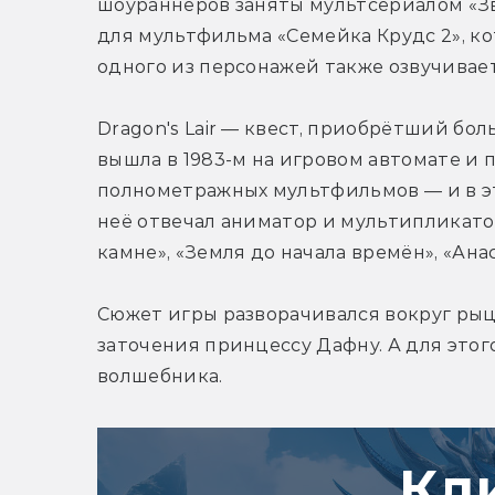
шоураннеров заняты мультсериалом «Звё
для мультфильма «Семейка Крудс 2», ко
одного из персонажей также озвучивае
Dragon's Lair — квест, приобрётший бол
вышла в 1983-м на игровом автомате и 
полнометражных мультфильмов — и в это
неё отвечал аниматор и мультипликатор 
камне», «Земля до начала времён», «Ана
Сюжет игры разворачивался вокруг рыца
заточения принцессу Дафну. А для этого
волшебника.
Кл