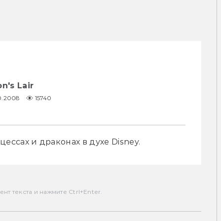
n's Lair
10.2008
15740
ссах и драконах в духе Disney.
т текста и нажмите Ctrl+Enter.