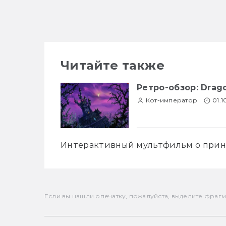
Читайте также
Ретро-обзор: Drago
Кот-император
01.
Интерактивный мультфильм о принце
Если вы нашли опечатку, пожалуйста, выделите фрагмен