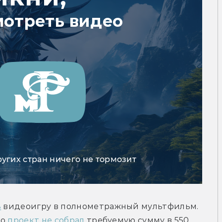
мотреть видео
ругих стран ничего не тормозит
ь
 видеоигру в полнометражный мультфильм. 
о 
проект не собрал
 требуемую сумму в 550 