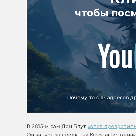
чтобы пос
Почему-то с IP адресов д
В 2015-м сам Дон Блут 
хотел превратит
Он запустил проект на Kickstarter, однак