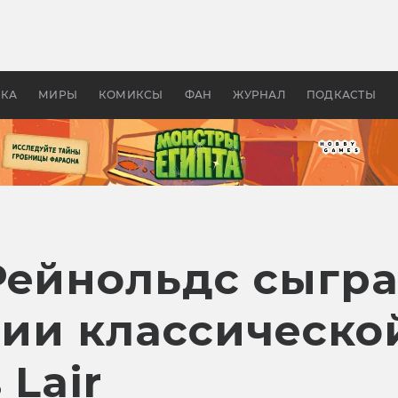
оздавались «Страшилы»:
«Одиссея» Нолана: что эт
, без которого не было
фильм сделал с Гомером и
ластелина колец»
Древней Грецией
УКА
МИРЫ
КОМИКСЫ
ФАН
ЖУРНАЛ
ПОДКАСТЫ
Рейнольдс сыгра
ии классическо
 Lair