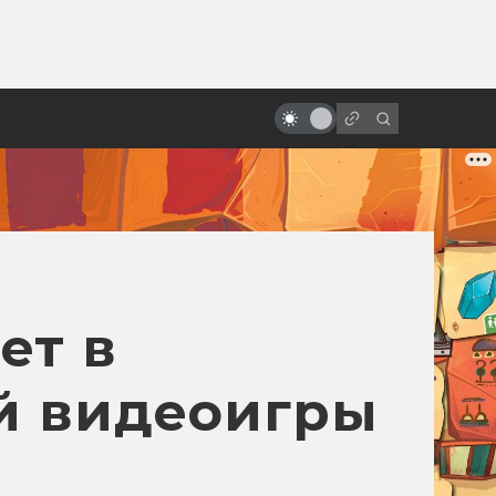
от
Как Тим Бёртон возродил
Бэтмена на экране
ет в
й видеоигры