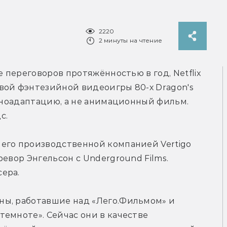
2220
2 минуты на чтение
Как пишет The Hollywood Reporter, после переговоров протяжённостью в год, Netflix 
вой фэнтезийной видеоигры 80-х Dragon's 
киноадаптацию, а не анимационный фильм. 
с.
его производственной компанией Vertigo 
евор Энгельсон с Underground Films. 
ера.
ы, работавшие над «Лего.Фильмом» и 
емноте». Сейчас они в качестве 