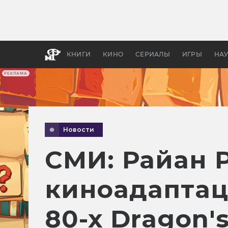
Как с
фильм
бы «В
КНИГИ
КИНО
СЕРИАЛЫ
ИГРЫ
НА
РЕКЛАМА
Новости
СМИ: Райан 
киноадаптац
80-х Dragon's