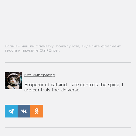
Если вы нашли опечатку, пожалуйста, выделите фрагмент
текста и нажмите Ctrl+Enter.
Кот-император
Emperor of catkind. I are controls the spice, I
are controls the Universe.