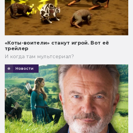
«Коты-воители» станут игрой. Вот её
трейлер
И когда там мультсериал?
Новости