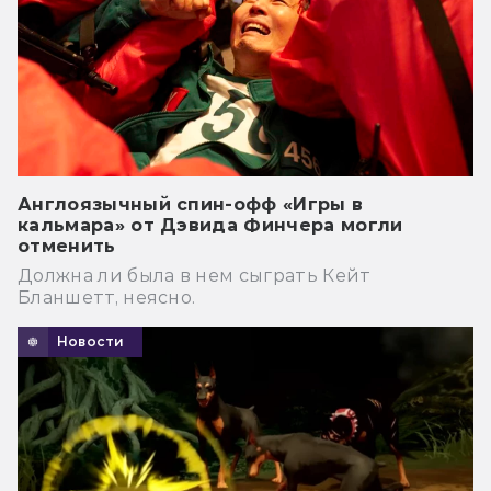
Англоязычный спин-офф «Игры в
кальмара» от Дэвида Финчера могли
отменить
Должна ли была в нем сыграть Кейт
Бланшетт, неясно.
Новости