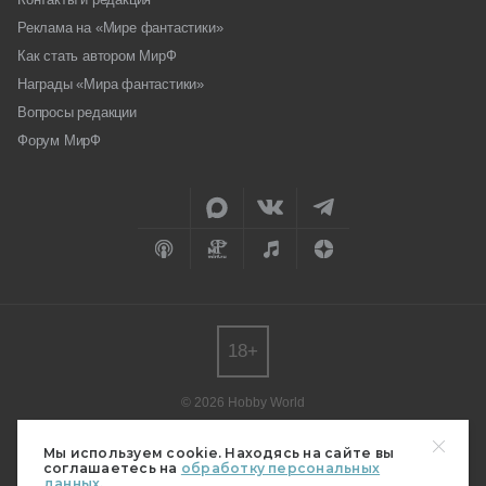
Реклама на «Мире фантастики»
Как стать автором МирФ
Награды «Мира фантастики»
Вопросы редакции
Форум МирФ
18+
© 2026 Hobby World
Любое использование материалов допускается только с согласия
редакции.
Мы используем cookie. Находясь на сайте вы
соглашаетесь на
обработку персональных
Мнение авторов может не совпадать с мнением редакции.
данных.