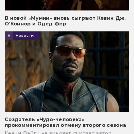
В новой «Мумии» вновь сыграют Кевин Дж.
О’Коннор и Одед Фер
Новости
Создатель «Чудо-человека»
прокомментировал отмену второго сезона
Кевин Файги не виноват, считает автор.