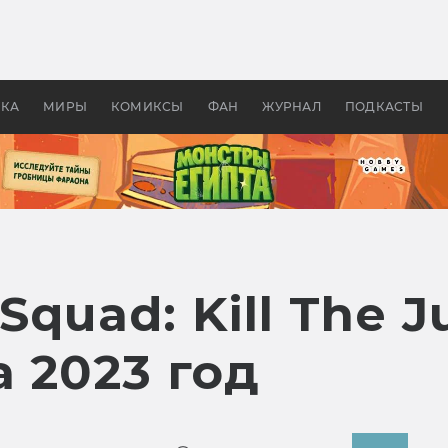
оздавались «Страшилы»:
«Одиссея» Нолана: что эт
, без которого не было
фильм сделал с Гомером и
ластелина колец»
Древней Грецией
УКА
МИРЫ
КОМИКСЫ
ФАН
ЖУРНАЛ
ПОДКАСТЫ
Squad: Kill The 
 2023 год