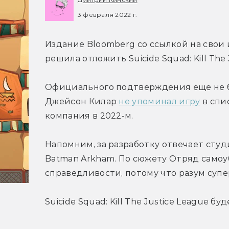
3 февраля 2022 г.
Издание Bloomberg со ссылкой на свои
решила отложить Suicide Squad: Kill The 
Официального подтверждения еще не б
Джейсон Килар 
не упоминал игру
 в спи
компания в 2022-м.
Напомним, за разработку отвечает студи
Batman Arkham. По сюжету Отряд самоу
справедливости, потому что разум супе
Suicide Squad: Kill The Justice League бу