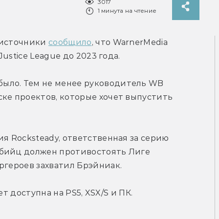
3017
1 минута на чтение
 источники 
сообщило
, что WarnerMedia 
Justice League до 2023 года.
ыло. Тем не менее руководитель WB 
ске проектов, которые хочет выпустить 
я Rocksteady, ответственная за серию 
бийц должен противостоять Лиге 
ргероев захватил Брэйниак.
дет доступна на PS5, XSX/S и ПК.