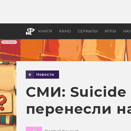
Как с
фильм
бы «В
КНИГИ
КИНО
СЕРИАЛЫ
ИГРЫ
НА
РЕКЛАМА
Новости
СМИ: Suicide 
перенесли на
Дмитрий Кинский