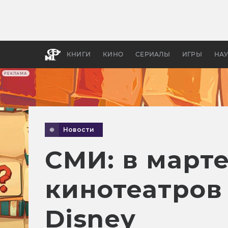
Какие
авгус
апока
детск
КНИГИ
КИНО
СЕРИАЛЫ
ИГРЫ
НА
РЕКЛАМА
Новости
СМИ: в марте
кинотеатров
Disney