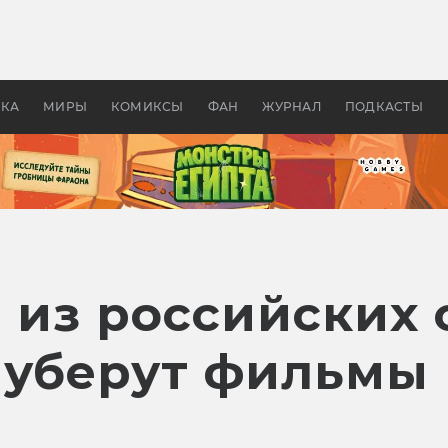
 фильмы смотреть в
Как создавались «Страшил
те 2026? В мире —
фильм, без которого не б
липсис, в России —
бы «Властелина колец»
ие комедии
УКА
МИРЫ
КОМИКСЫ
ФАН
ЖУРНАЛ
ПОДКАСТЫ
 из российских 
 уберут фильмы