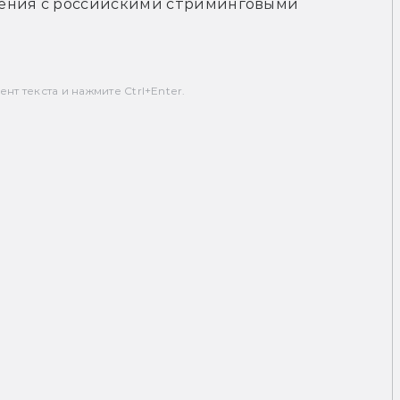
ения с российскими стриминговыми 
т текста и нажмите Ctrl+Enter.