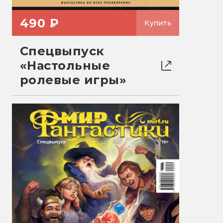
490 ₽
Купить
Спецвыпуск
«Настольные
ролевые игры»