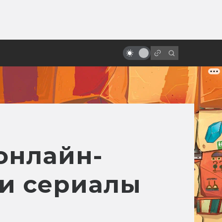
ы»:
Внутренняя империя Дэвида
ыло
Линча: источники вдохновения и
кинопредшественники
онлайн-
 и сериалы