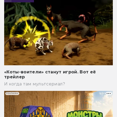
«Коты-воители» станут игрой. Вот её
трейлер
И когда там мультсериал?
РЕКЛАМА