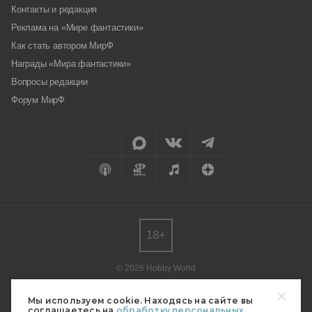
Контакты и редакция
Реклама на «Мире фантастики»
Как стать автором МирФ
Награды «Мира фантастики»
Вопросы редакции
Форум МирФ
18+
© 2026 Hobby World
Любое использование материалов допускается только с согласия
редакции.
Мы используем cookie. Находясь на сайте вы
соглашаетесь на
обработку персональных
Мнение авторов может не совпадать с мнением редакции.