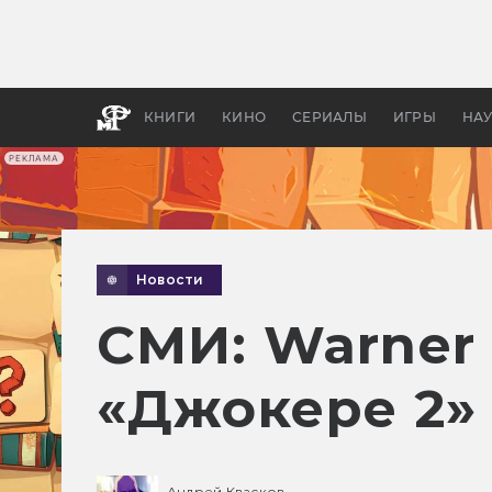
Как с
фильм
бы «В
КНИГИ
КИНО
СЕРИАЛЫ
ИГРЫ
НА
РЕКЛАМА
Новости
СМИ: Warner 
«Джокере 2»
Андрей Квасков