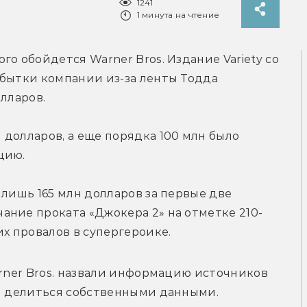
1241
1 минута на чтение
го обойдется Warner Bros. 
Издание Variety со 
бытки компании из-за ленты Тодда 
олларов.
долларов, а еще порядка 100 млн было 
цию.
лишь 165 млн долларов за первые две 
ание проката 
«Джокера 2» 
на отметке 210-
их провалов в супергероике.
arner Bros. назвали информацию источников 
ли делиться собственными данными.