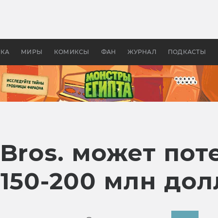
оздавались «Страшилы»:
«Одиссея» Нолана: что эт
, без которого не было
фильм сделал с Гомером и
ластелина колец»
Древней Грецией
УКА
МИРЫ
КОМИКСЫ
ФАН
ЖУРНАЛ
ПОДКАСТЫ
Bros. может пот
 150-200 млн до