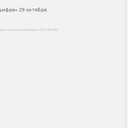
цифре» 29 октября.
т текста и нажмите Ctrl+Enter.