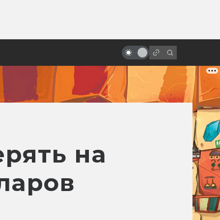
от
«Проклятые» фильмы. Смерть и
мистика на съёмках
ерять на
лларов