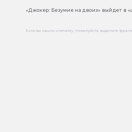
«Джокер: Безумие на двоих»
 выйдет в «
Если вы нашли опечатку, пожалуйста, выделите фрагмен