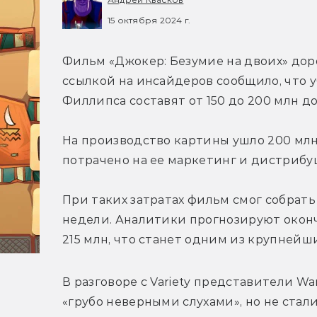
15 октября 2024 г.
Фильм 
«Джокер: Безумие на двоих» доро
ссылкой на инсайдеров сообщило, что у
Филлипса составят от 150 до 200 млн д
На производство картины ушло 200 млн 
потрачено на ее маркетинг и дистрибу
При таких затратах фильм смог собрать 
недели. 
Аналитики прогнозируют оконч
215 млн, что станет одним из крупнейш
В разговоре с Variety представители W
«грубо неверными слухами», но не ста