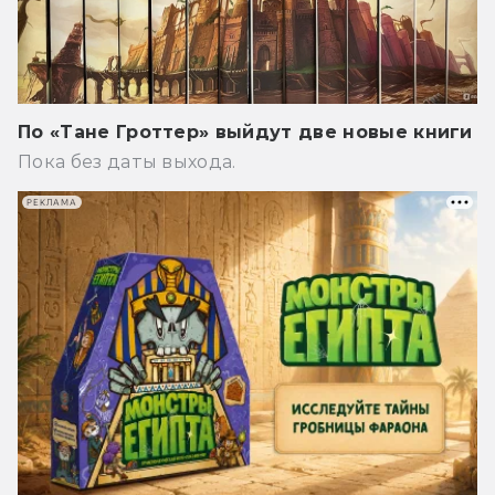
По «Тане Гроттер» выйдут две новые книги
Пока без даты выхода.
РЕКЛАМА