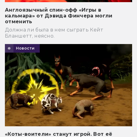
Англоязычный спин-офф «Игры в
кальмара» от Дэвида Финчера могли
отменить
Должна ли была в нем сыграть Кейт
Бланшетт, неясно.
Новости
«Коты-воители» станут игрой. Вот её