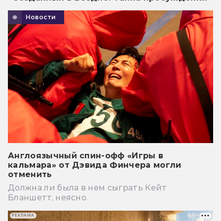
Новости
Англоязычный спин-офф «Игры в
кальмара» от Дэвида Финчера могли
отменить
Должна ли была в нем сыграть Кейт
Бланшетт, неясно.
РЕКЛАМА