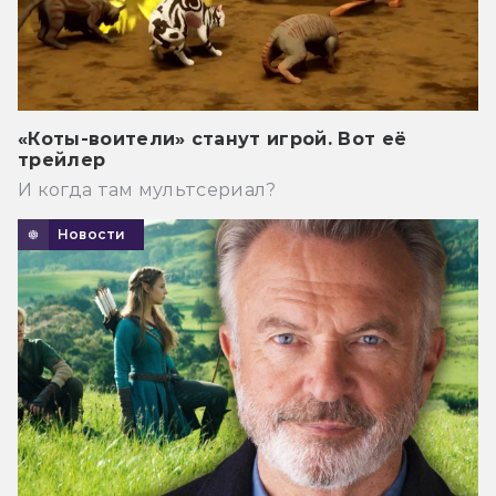
«Коты-воители» станут игрой. Вот её
трейлер
И когда там мультсериал?
Новости