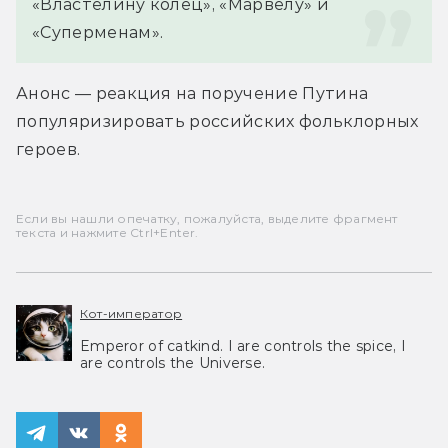
«Властелину колец», «Марвелу» и 
«Суперменам».
Анонс — реакция на поручение Путина 
популяризировать российских фольклорных 
героев.
Если вы нашли опечатку, пожалуйста, выделите фрагмент
текста и нажмите Ctrl+Enter.
Кот-император
Emperor of catkind. I are controls the spice, I
are controls the Universe.