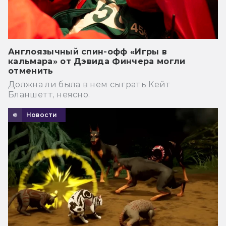
Англоязычный спин-офф «Игры в
кальмара» от Дэвида Финчера могли
отменить
Должна ли была в нем сыграть Кейт
Бланшетт, неясно.
Новости