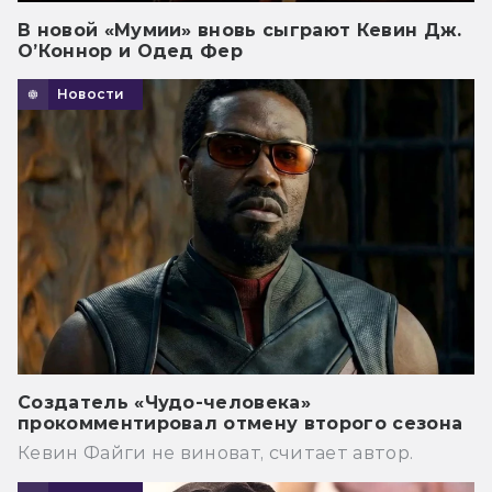
В новой «Мумии» вновь сыграют Кевин Дж.
О’Коннор и Одед Фер
Новости
Создатель «Чудо-человека»
прокомментировал отмену второго сезона
Кевин Файги не виноват, считает автор.