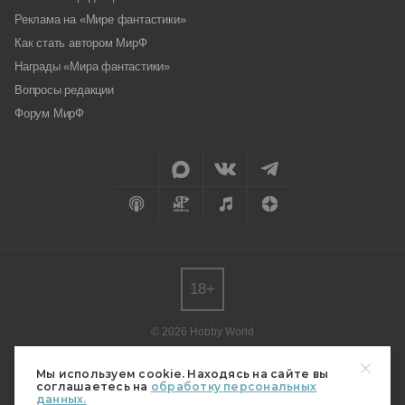
Реклама на «Мире фантастики»
Как стать автором МирФ
Награды «Мира фантастики»
Вопросы редакции
Форум МирФ
18+
© 2026 Hobby World
Любое использование материалов допускается только с согласия
редакции.
Мы используем cookie. Находясь на сайте вы
соглашаетесь на
обработку персональных
Мнение авторов может не совпадать с мнением редакции.
данных.