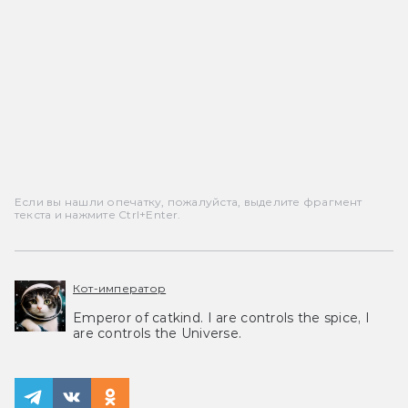
Если вы нашли опечатку, пожалуйста, выделите фрагмент
текста и нажмите Ctrl+Enter.
Кот-император
Emperor of catkind. I are controls the spice, I
are controls the Universe.