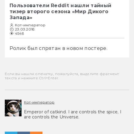
Пользователи Reddit нашли тайный
тизер второго сезона «Мир Дикого
Запада»
Кот-император
23.03.2018
4548
Ролик был спрятан в новом постере.
Если вы нашли опечатку, пожалуйста, выделите фрагмент
текста и нажмите Ctrl+Enter.
Кот-император
Emperor of catkind. I are controls the spice, I
are controls the Universe.