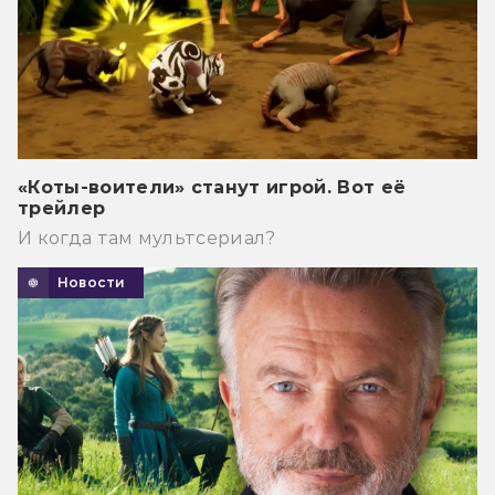
«Коты-воители» станут игрой. Вот её
трейлер
И когда там мультсериал?
Новости