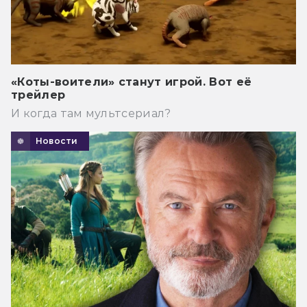
«Коты-воители» станут игрой. Вот её
трейлер
И когда там мультсериал?
Новости