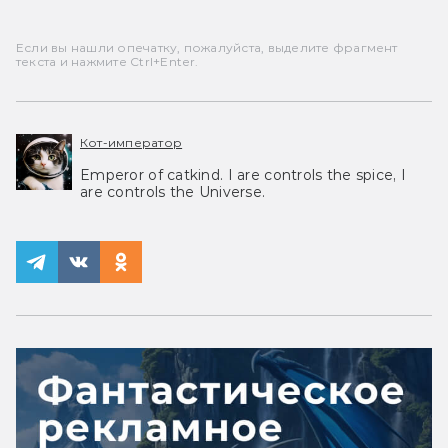
Если вы нашли опечатку, пожалуйста, выделите фрагмент
текста и нажмите Ctrl+Enter.
Кот-император
Emperor of catkind. I are controls the spice, I
are controls the Universe.