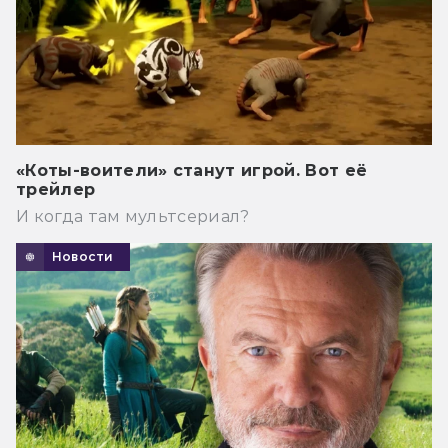
«Коты-воители» станут игрой. Вот её
трейлер
И когда там мультсериал?
Новости