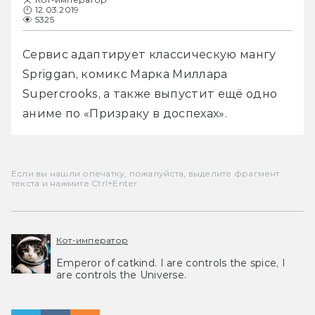
12.03.2019
5325
Сервис адаптирует классическую мангу 
Spriggan, комикс Марка Миллара 
Supercrooks, а также выпустит ещё одно 
аниме по «Призраку в доспехах». 
Если вы нашли опечатку, пожалуйста, выделите фрагмент
текста и нажмите Ctrl+Enter.
Кот-император
Emperor of catkind. I are controls the spice, I
are controls the Universe.