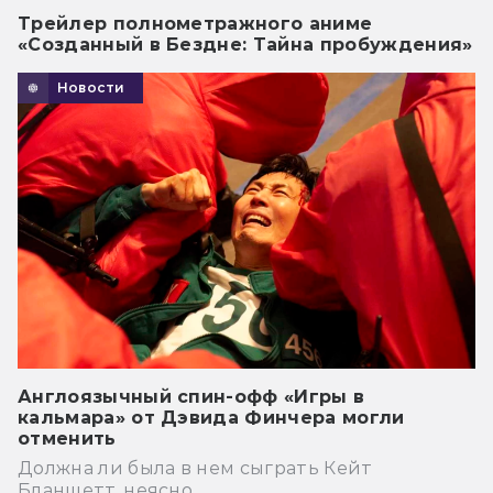
Трейлер полнометражного аниме
«Созданный в Бездне: Тайна пробуждения»
Новости
Англоязычный спин-офф «Игры в
кальмара» от Дэвида Финчера могли
отменить
Должна ли была в нем сыграть Кейт
Бланшетт, неясно.