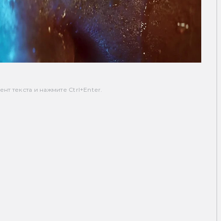
т текста и нажмите Ctrl+Enter.