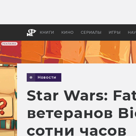
Какие
авгус
апока
детск
КНИГИ
КИНО
СЕРИАЛЫ
ИГРЫ
НА
РЕКЛАМА
Новости
Star Wars: Fa
ветеранов Bi
сотни часов