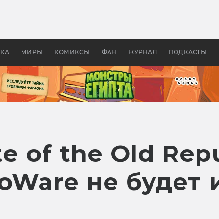
 фильмы смотреть в
Как создавались «Страшил
те 2026? В мире —
фильм, без которого не б
липсис, в России —
бы «Властелина колец»
ие комедии
УКА
МИРЫ
КОМИКСЫ
ФАН
ЖУРНАЛ
ПОДКАСТЫ
te of the Old Rep
oWare не будет 