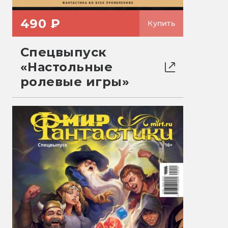
490 ₽
Купить
Спецвыпуск
«Настольные
ролевые игры»