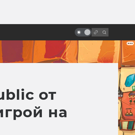
ы»:
«Алиса в Стране чудес» и её
ыло
адаптации: всё страньше и
страньше!
ublic от
игрой на