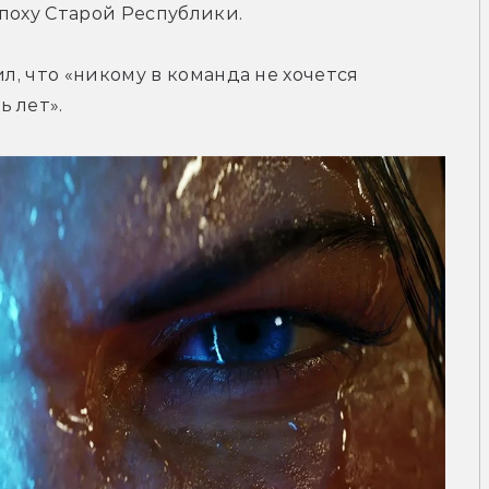
поху Старой Республики.
л, что «никому в команда не хочется 
 лет».