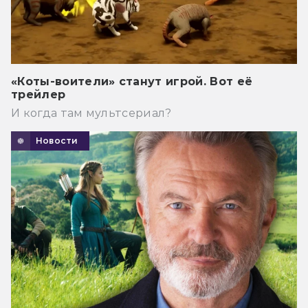
«Коты-воители» станут игрой. Вот её
трейлер
И когда там мультсериал?
Новости