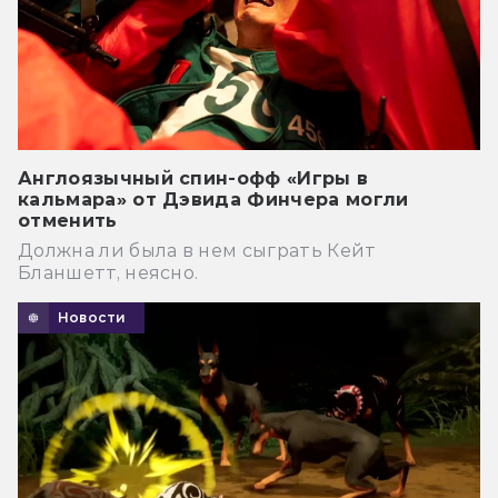
Англоязычный спин-офф «Игры в
кальмара» от Дэвида Финчера могли
отменить
Должна ли была в нем сыграть Кейт
Бланшетт, неясно.
Новости