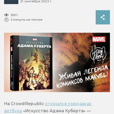
21 сентября 2022 г.
3501
2 минуты на чтение
На CrowdRepublic 
открылся предзаказ 
артбука
 «Искусство Адама Куберта» — 