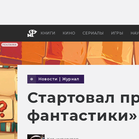
Какие
авгус
апока
детск
КНИГИ
КИНО
СЕРИАЛЫ
ИГРЫ
НА
РЕКЛАМА
Новости
|
Журнал
Стартовал п
фантастики»
Кот-император