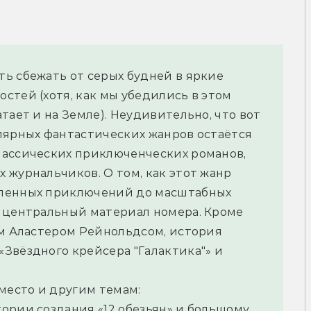
ь сбежать от серых будней в яркие 
тей (хотя, как мы убедились в этом 
тает и на Земле). Неудивительно, что вот 
лярных фантастических жанров остаётся 
ассических приключенческих романов, 
журнальчиков. О том, как этот жанр 
ленных приключений до масштабных 
 центральный материал номера. Кроме 
ом Аластером Рейнольдсом, история 
Звёздного крейсера "Галактика"» и 
место и другим темам: 
ории создания «12 обезьян» и большому 