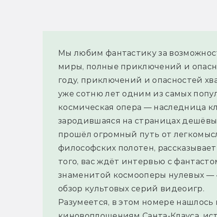
Мы любим фантастику за возможност
миры, полные приключений и опаснос
году, приключений и опасностей хва
уже сотню лет одним из самых попу
космическая опера — наследница кл
зародившаяся на страницах дешёвых 
прошёл огромный путь от легкомыс
философских полотен, рассказывает
того, вас ждёт интервью с фантаст
знаменитой космооперы нулевых — «
обзор культовых серий видеоигр.
Разумеется, в этом номере нашлось 
киновоплощениям Санта-Клауса, ист