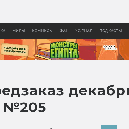
 фильмы смотреть в
Как создавались «Страшил
те 2026? В мире —
фильм, без которого не б
липсис, в России —
бы «Властелина колец»
ие комедии
УКА
МИРЫ
КОМИКСЫ
ФАН
ЖУРНАЛ
ПОДКАСТЫ
редзаказ декабр
 №205