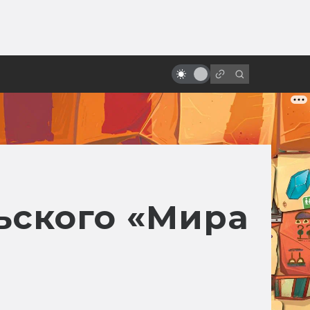
ы»:
«Бразилия» Терри Гиллиама:
ыло
фееричная и жизненная
антиутопия про Маленького
Брата
ьского «Мира