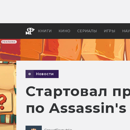
Какие
авгус
апока
детск
КНИГИ
КИНО
СЕРИАЛЫ
ИГРЫ
НА
РЕКЛАМА
Новости
Стартовал п
по Assassin's
CrowdRepublic