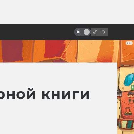
ы»:
ыло
История жизни Джорджа Лукаса
рной книги