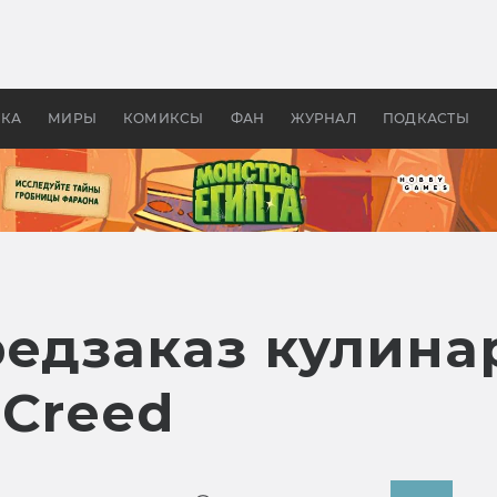
 фильмы смотреть в
Как создавались «Страшил
те 2026? В мире —
фильм, без которого не б
липсис, в России —
бы «Властелина колец»
ие комедии
УКА
МИРЫ
КОМИКСЫ
ФАН
ЖУРНАЛ
ПОДКАСТЫ
редзаказ кулина
 Creed