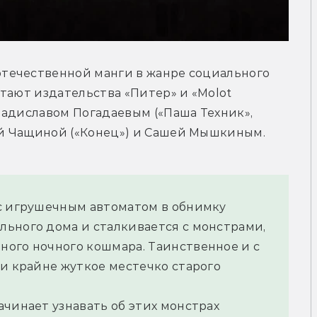
отечественной манги в жанре социального 
тают издательства «Питер» и «Molot 
адиславом Погадаевым («Паша Техник», 
й Чащиной («Конец») и Сашей Мышкиным.
с игрушечным автоматом в обнимку 
ьного дома и сталкивается с монстрами, 
ого ночного кошмара. Таинственное и с 
и крайне жуткое местечко старого 
чинает узнавать об этих монстрах 