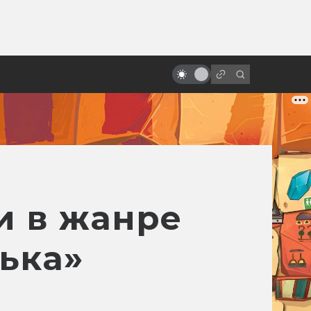
ы»:
Фантастические фильмы,
ыло
получившие больше всего
«Оскаров»
и в жанре
ька»