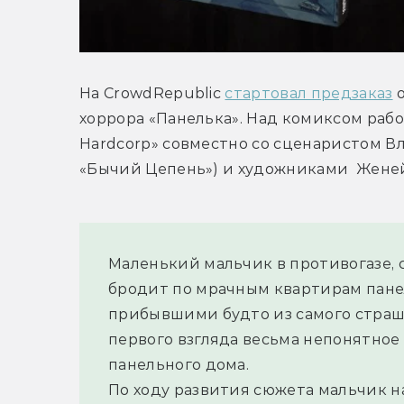
На CrowdRepublic 
стартовал предзаказ
 
хоррора «Панелька». Над комиксом рабо
Hardcorp» совместно со сценаристом Вл
«Бычий Цепень») и художниками  Жене
Маленький мальчик в противогазе, 
бродит по мрачным квартирам панел
прибывшими будто из самого страшн
первого взгляда весьма непонятное 
панельного дома.
По ходу развития сюжета мальчик на