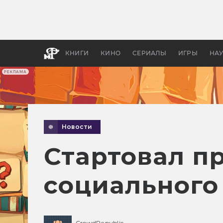
Какие
авгус
апока
детск
КНИГИ
КИНО
СЕРИАЛЫ
ИГРЫ
НА
РЕКЛАМА
Новости
Стартовал п
социального
CrowdRepublic