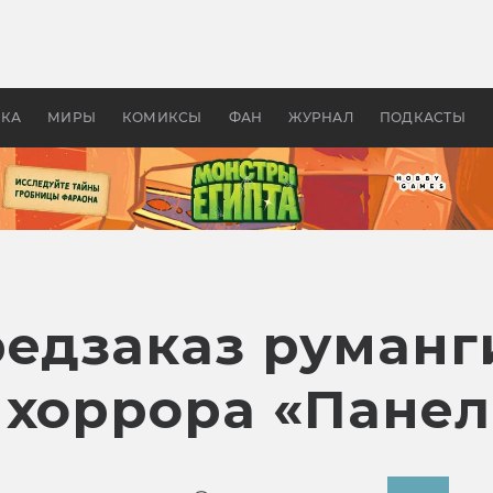
 фильмы смотреть в
Как создавались «Страшил
те 2026? В мире —
фильм, без которого не б
липсис, в России —
бы «Властелина колец»
ие комедии
УКА
МИРЫ
КОМИКСЫ
ФАН
ЖУРНАЛ
ПОДКАСТЫ
редзаказ руманг
 хоррора «Панел