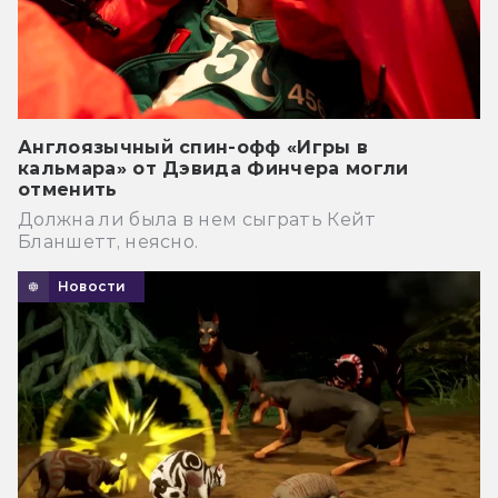
Англоязычный спин-офф «Игры в
кальмара» от Дэвида Финчера могли
отменить
Должна ли была в нем сыграть Кейт
Бланшетт, неясно.
Новости