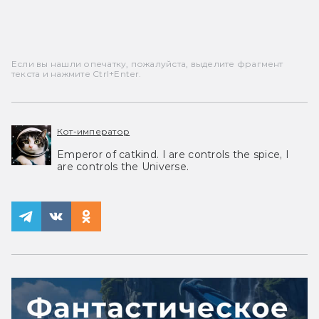
Если вы нашли опечатку, пожалуйста, выделите фрагмент
текста и нажмите Ctrl+Enter.
Кот-император
Emperor of catkind. I are controls the spice, I
are controls the Universe.