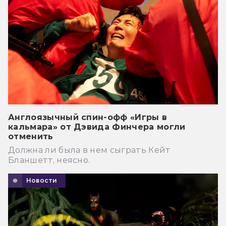
Англоязычный спин-офф «Игры в
кальмара» от Дэвида Финчера могли
отменить
Должна ли была в нем сыграть Кейт
Бланшетт, неясно.
Новости