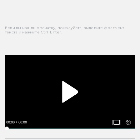
Если вы нашли опечатку, пожалуйста, выделите фрагмент
текста и нажмите Ctrl+Enter.
00:00
00:00