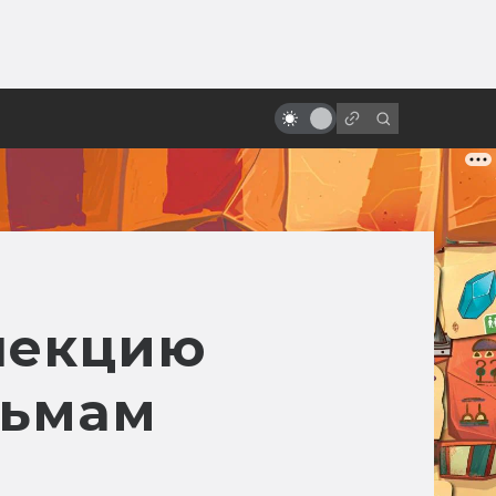
ы»:
10 удивительных научно-
ыло
фантастических мультфильмов
из Европы, которых вы,
возможно, не видели
ллекцию
льмам