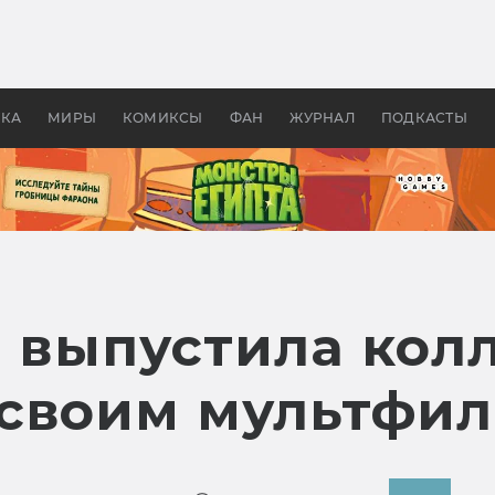
 фильмы смотреть в
Как создавались «Страшил
те 2026? В мире —
фильм, без которого не б
липсис, в России —
бы «Властелина колец»
ие комедии
УКА
МИРЫ
КОМИКСЫ
ФАН
ЖУРНАЛ
ПОДКАСТЫ
li выпустила ко
 своим мультфи