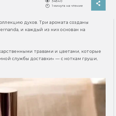
34840
1 минута на чтение
оллекцию духов. Три аромата созданы 
nanda, и каждый из них основан на 
карственными травами и цветами, которые 
иной службы доставки» — с ноткам груши, 