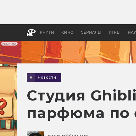
Какие
авгус
апока
детск
КНИГИ
КИНО
СЕРИАЛЫ
ИГРЫ
НА
РЕКЛАМА
Новости
Студия Ghib
парфюма по
Лиза Худайбердиева