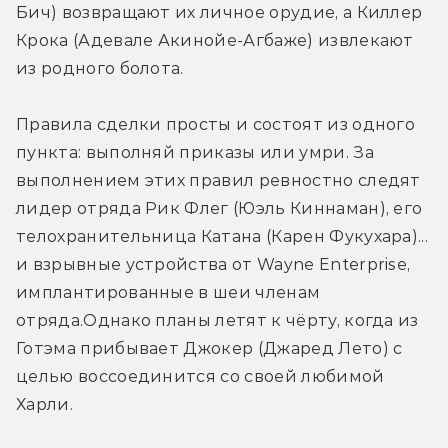
Бич) возвращают их личное орудие, а Киллер 
Крока (Адевале Акинойе-Агбаже) извлекают 
из родного болота.
Правила сделки просты и состоят из одного 
пункта: выполняй приказы или умри. За 
выполнением этих правил ревностно следят 
лидер отряда Рик Флег (Юэль Киннаман), его 
телохранительница Катана (Карен Фукухара)... 
и взрывные устройства от Wayne Enterprise, 
имплантированные в шеи членам 
отряда.Однако планы летят к чёрту, когда из 
Готэма прибывает Джокер (Джаред Лето) с 
целью воссоединится со своей любимой 
Харли.