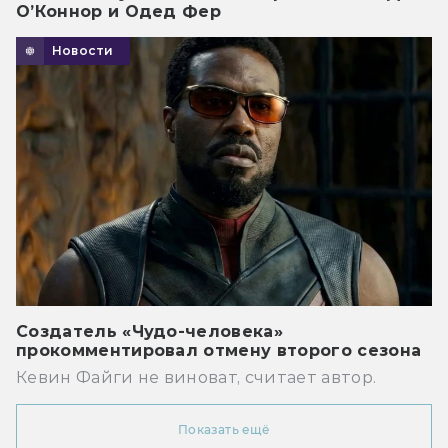
О’Коннор и Одед Фер
Новости
Создатель «Чудо-человека»
прокомментировал отмену второго сезона
Кевин Файги не виноват, считает автор.
Показать ещё