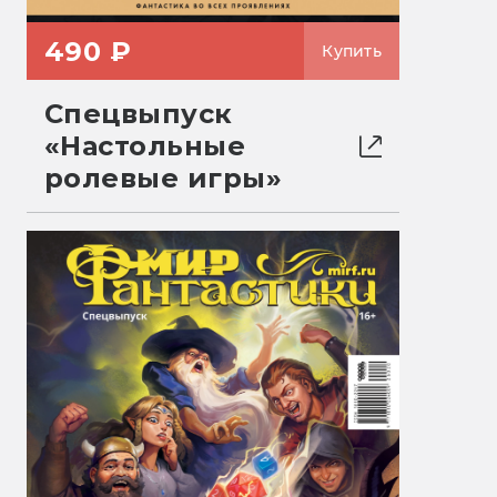
490 ₽
Купить
Спецвыпуск
«Настольные
ролевые игры»