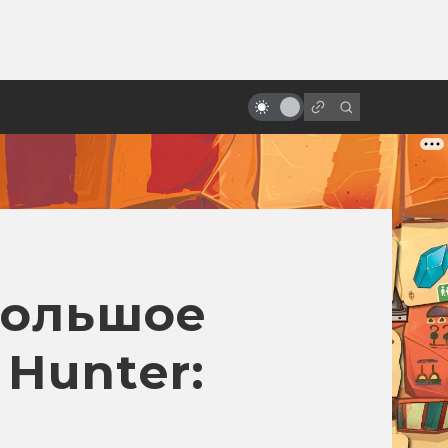
ы»:
Фильмы и сериалы по книгам:
ыло
точные экранизации фантастики
и фэнтези
Большое
Hunter: