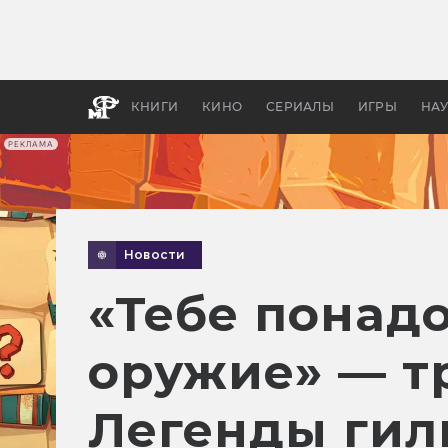
Какие
авгус
апока
детск
КНИГИ
КИНО
СЕРИАЛЫ
ИГРЫ
НА
РЕКЛАМА
Новости
«Тебе понад
оружие» — тр
Легенды гил