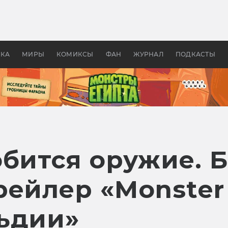
 фильмы смотреть в
Как создавались «Страшил
те 2026? В мире —
фильм, без которого не б
липсис, в России —
бы «Властелина колец»
ие комедии
УКА
МИРЫ
КОМИКСЫ
ФАН
ЖУРНАЛ
ПОДКАСТЫ
обится оружие. 
ейлер «Monster 
ьдии»