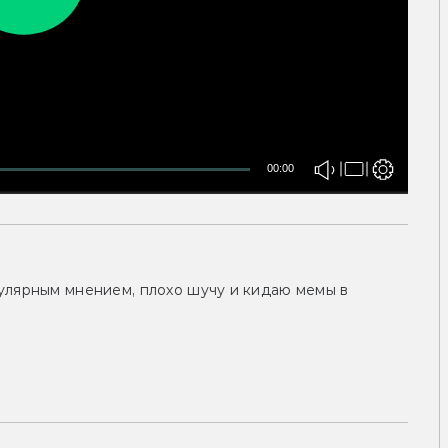
00:00
улярным мнением, плохо шучу и кидаю мемы в