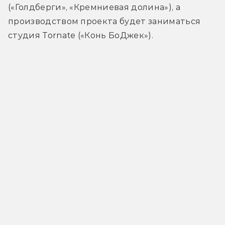
(«Голдберги», «Кремниевая долина»), а 
п
роизводством проекта будет заниматься 
студия Tornate («Конь БоДжек»)
.