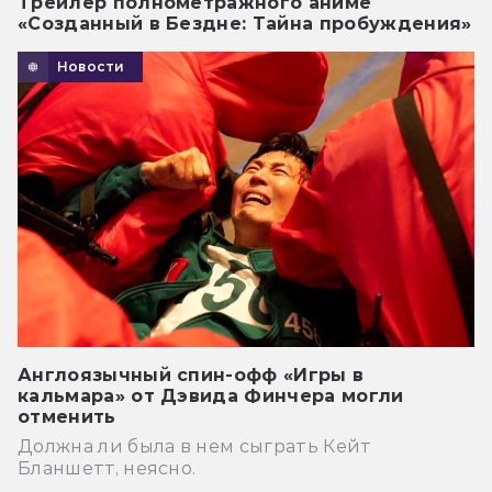
Трейлер полнометражного аниме
«Созданный в Бездне: Тайна пробуждения»
Новости
Англоязычный спин-офф «Игры в
кальмара» от Дэвида Финчера могли
отменить
Должна ли была в нем сыграть Кейт
Бланшетт, неясно.