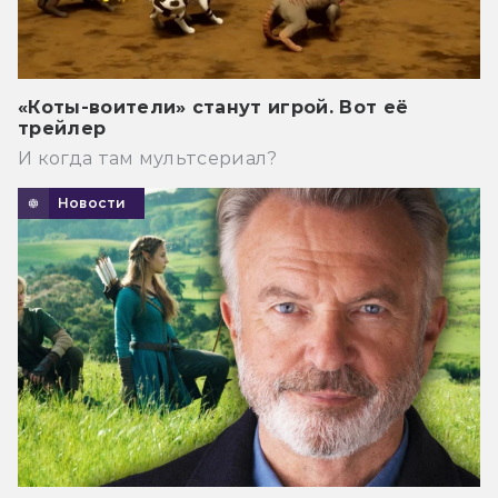
«Коты-воители» станут игрой. Вот её
трейлер
И когда там мультсериал?
Новости