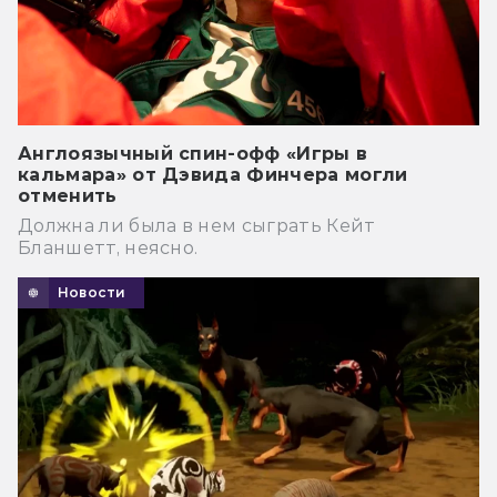
Англоязычный спин-офф «Игры в
кальмара» от Дэвида Финчера могли
отменить
Должна ли была в нем сыграть Кейт
Бланшетт, неясно.
Новости