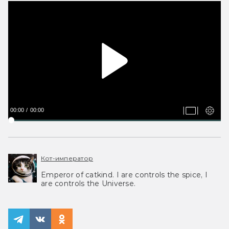
00:00
00:00
Кот-император
Emperor of catkind. I are controls the spice, I
are controls the Universe.