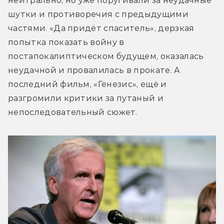
нейтрально, но уже поругивали за неудачные 
шутки и противоречия с предыдущими 
частями. «Да придёт спаситель», дерзкая 
попытка показать войну в 
постапокалиптическом будущем, оказалась 
неудачной и провалилась в прокате. А 
последний фильм, «Генезис», ещё и 
разгромили критики за путаный и 
непоследовательный сюжет.