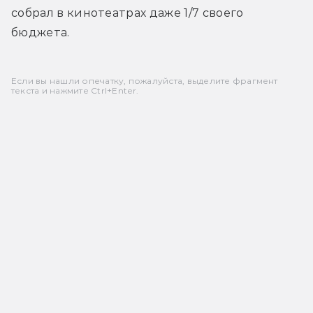
собрал в кинотеатрах даже 1/7 своего 
бюджета.
Если вы нашли опечатку, пожалуйста, выделите фрагмент
текста и нажмите Ctrl+Enter.