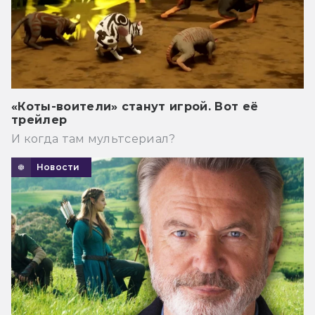
«Коты-воители» станут игрой. Вот её
трейлер
И когда там мультсериал?
Новости