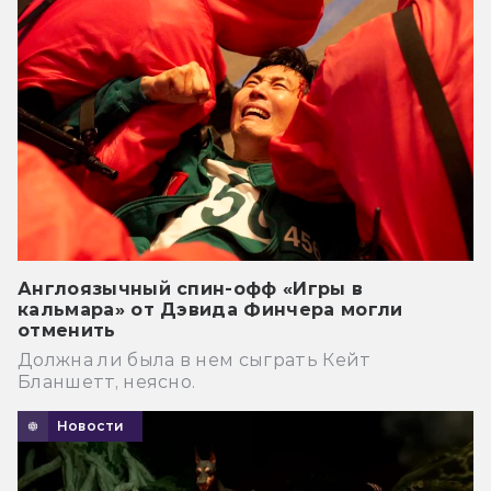
Англоязычный спин-офф «Игры в
кальмара» от Дэвида Финчера могли
отменить
Должна ли была в нем сыграть Кейт
Бланшетт, неясно.
Новости