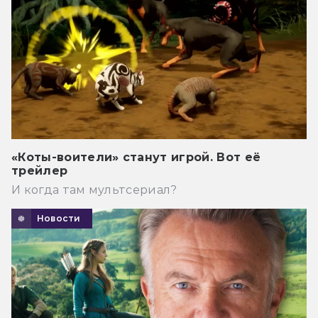
«Коты-воители» станут игрой. Вот её
трейлер
И когда там мультсериал?
Новости