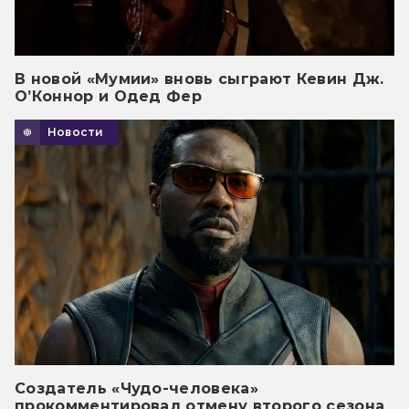
В новой «Мумии» вновь сыграют Кевин Дж.
О’Коннор и Одед Фер
Новости
Создатель «Чудо-человека»
прокомментировал отмену второго сезона