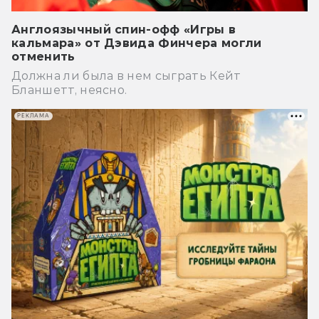
Англоязычный спин-офф «Игры в
кальмара» от Дэвида Финчера могли
отменить
Должна ли была в нем сыграть Кейт
Бланшетт, неясно.
РЕКЛАМА