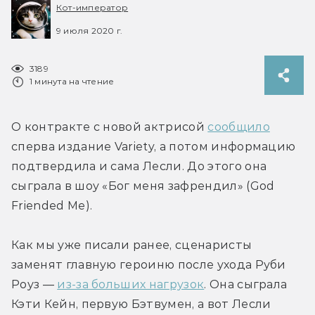
Кот-император
9 июля 2020 г.
3189
1 минута на чтение
О контракте с новой актрисой 
сообщило
сперва издание Variety, а потом информацию 
подтвердила и сама Лесли. До этого она 
сыграла в шоу «Бог меня зафрендил» (God 
Friended Me).
Как мы уже писали ранее, сценаристы 
заменят главную героиню после ухода Руби 
Роуз — 
из-за больших нагрузок
. Она сыграла 
Кэти Кейн, первую Бэтвумен, а вот Лесли 