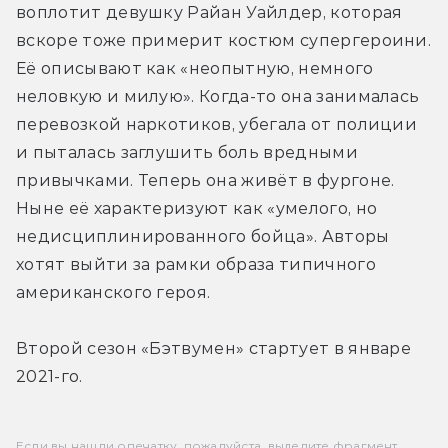
воплотит девушку Райан Уайлдер, которая 
вскоре тоже примерит костюм супергероини. 
Её описывают как «неопытную, немного 
неловкую и милую». Когда-то она занималась 
перевозкой наркотиков, убегала от полиции 
и пыталась заглушить боль вредными 
привычками. Теперь она живёт в фургоне. 
Ныне её характеризуют как «умелого, но 
недисциплинированного бойца». Авторы 
хотят выйти за рамки образа типичного 
американского героя.
Второй сезон «Бэтвумен» стартует в январе 
2021-го.
Если вы нашли опечатку, пожалуйста, выделите фрагмент