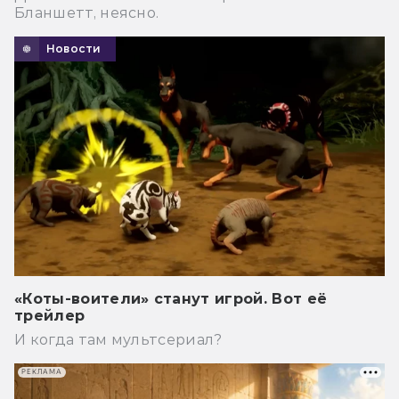
Бланшетт, неясно.
Новости
«Коты-воители» станут игрой. Вот её
трейлер
И когда там мультсериал?
РЕКЛАМА