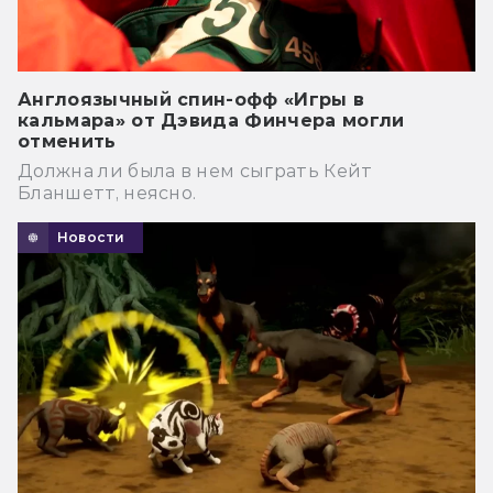
Англоязычный спин-офф «Игры в
кальмара» от Дэвида Финчера могли
отменить
Должна ли была в нем сыграть Кейт
Бланшетт, неясно.
Новости