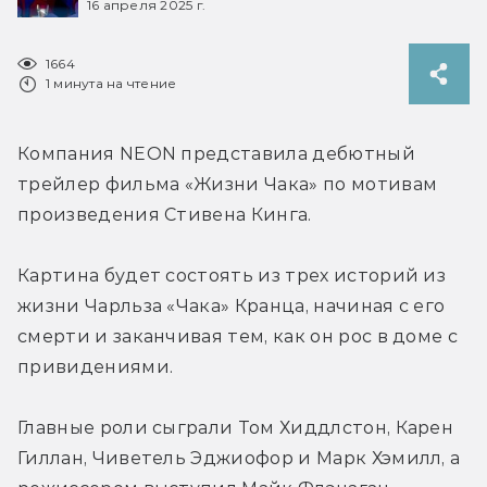
16 апреля 2025 г.
1664
1 минута на чтение
Компания NEON представила дебютный 
трейлер 
фильма «Жизни Чака» по мотивам 
произведения Стивена Кинга. 
Картина будет состоять из трех историй из 
жизни Чарльза «Чака» Кранца, начиная с его 
смерти и заканчивая тем, как он рос в доме с 
привидениями. 
Главные роли сыграли Том Хиддлстон, Карен 
Гиллан, Чиветель Эджиофор и Марк Хэмилл, а 