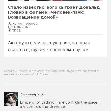
Стало известно, кого сыграет Дональд
Гловер в фильме «Человек-паук:
Возвращение домой»
Кот-император
26.06.2017
13106
Актёру отвели важную роль, которая 
связана с другим Человеком-пауком. 
Если вы нашли опечатку, пожалуйста, выделите фрагмент
текста и нажмите Ctrl+Enter.
Кот-император
Emperor of catkind. I are controls the spice, I
are controls the Universe.