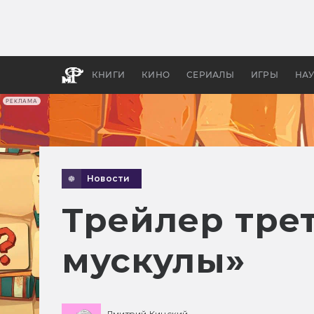
Какие
авгус
апока
детск
КНИГИ
КИНО
СЕРИАЛЫ
ИГРЫ
НА
РЕКЛАМА
Новости
Трейлер тре
мускулы»
Дмитрий Кинский