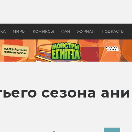
 фильмы смотреть в
Как создавались «Страшил
те 2026? В мире —
фильм, без которого не б
липсис, в России —
бы «Властелина колец»
ие комедии
УКА
МИРЫ
КОМИКСЫ
ФАН
ЖУРНАЛ
ПОДКАСТЫ
тьего сезона ан