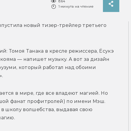
864
1 минута на чтение
выпустила новый тизер-трейлер третьего 
й: Томоя Танака в кресле режиссера, Ёсукэ 
кояма — напишет музыку. А вот за дизайн 
узуми, который работал над обоими 
».
тся в мире, где все владеют магией. Но 
ьшой фанат профитролей) по имени Мэш. 
в школу волшебства, выдавая свою 
магию.