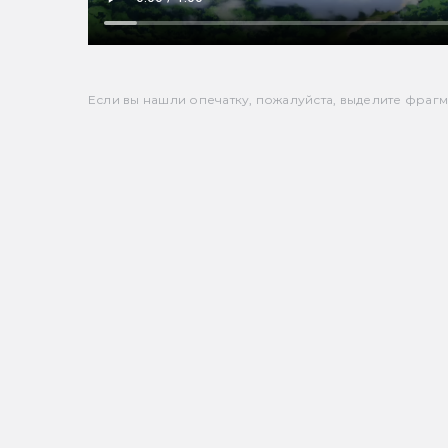
Если вы нашли опечатку, пожалуйста, выделите фрагмен