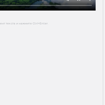
т текста и нажмите Ctrl+Enter.