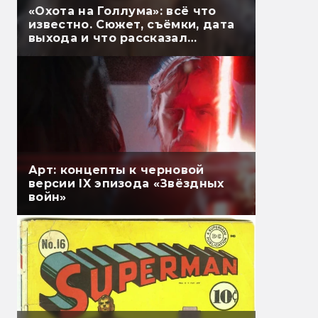
«Охота на Голлума»: всё что
известно. Сюжет, съёмки, дата
выхода и что рассказал
Гэндальф
Арт: концепты к черновой
версии IX эпизода «Звёздных
войн»