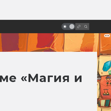
ы»:
Восходящее солнце безумия:
ыло
самые странные японские
фантастические фильмы
име «Магия и