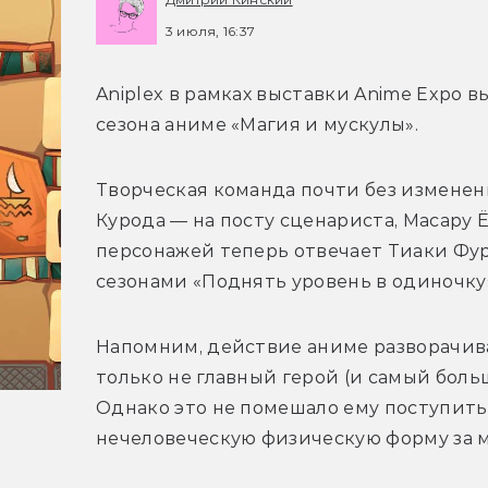
3 июля, 16:37
Aniplex в рамках выставки Anime Expo 
сезона аниме «Магия и мускулы».
Творческая команда почти без изменени
Курода — на посту сценариста, Масару Ё
персонажей теперь отвечает Тиаки Фур
сезонами «Поднять уровень в одиночку
Напомним, действие аниме разворачивае
только не главный герой (и самый бол
Однако это не помешало ему поступить 
нечеловеческую физическую форму за 