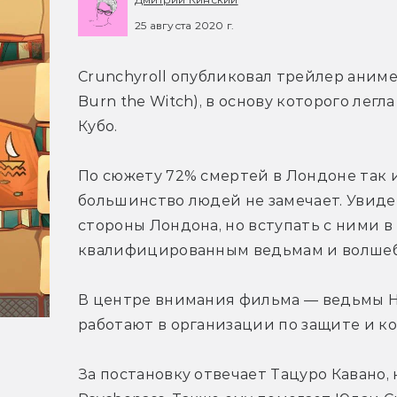
25 августа 2020 г.
Crunchyroll опубликовал трейлер аниме
Burn the Witch), в основу которого лег
Кубо.
По сюжету 72% смертей в Лондоне так и
большинство людей не замечает. Увидет
стороны Лондона, но вступать с ними в 
квалифицированным ведьмам и волше
В центре внимания фильма — ведьмы Но
работают в организации по защите и к
За постановку отвечает Тацуро Кавано,