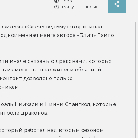
3000
1 минута на чтение
-фильма «Сжечь ведьму» (в оригинале — 
ла одноименная манга автора «Блич» Тайто 
ли иначе связаны с драконами, которых 
ь их могут только жители обратной 
контакт дозволено только 
бникам.
эль Ниихаси и Нинни Спангкол, которые 
онтроле драконов.
 который работал над вторым сезоном 