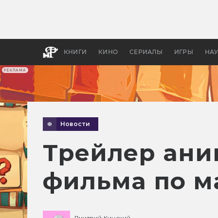
Какие
авгус
апока
детск
КНИГИ
КИНО
СЕРИАЛЫ
ИГРЫ
НА
РЕКЛАМА
Новости
Трейлер ани
фильма по м
Дмитрий Кинский