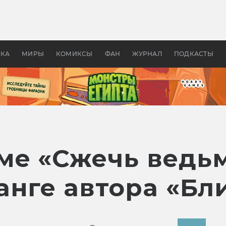
 фильмы смотреть в
Как создавались «Страшил
те 2026? В мире —
фильм, без которого не б
липсис, в России —
бы «Властелина колец»
ие комедии
УКА
МИРЫ
КОМИКСЫ
ФАН
ЖУРНАЛ
ПОДКАСТЫ
ме «Сжечь ведь
анге автора «Бл