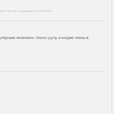
т текста и нажмите Ctrl+Enter.
улярным мнением, плохо шучу и кидаю мемы в