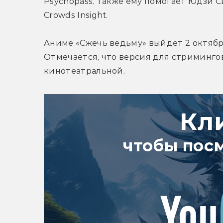
Psychopass. Также ему помогает Юдзи 
Crowds Insight.
Аниме «Сжечь ведьму» выйдет 2 октября 
Отмечается, что версия для стримингов
кинотеатральной.
Кл
чтобы пос