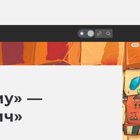
ы»:
Как создавали «Интервью с
ыло
вампиром»: готика, депрессия и
эротизм
му» —
ич»