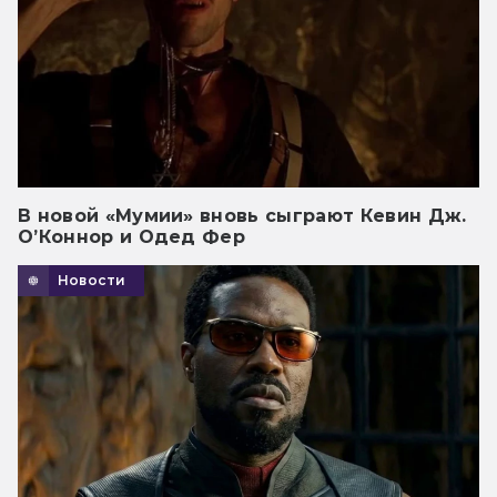
В новой «Мумии» вновь сыграют Кевин Дж.
О’Коннор и Одед Фер
Новости