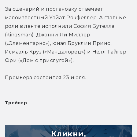
За сценарий и постановку отвечает 
малоизвестный Уайат Рокфеллер. А главные 
роли в ленте исполнили София Бутелла 
(Kingsman), Джонни Ли Миллер 
(«Элементарно»), юная Бруклин Принс , 
Исмаэль Круз («Мандалорец») и Нелл Тайгер 
Фри («Дом с прислугой»).
Премьера состоится 23 июля.
Трейлер
Кликни,