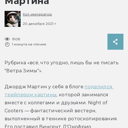
Мартина
Кот-император
20 декабря 2021 г.
1908
1 минута на чтение
Рубрика «всё, что угодно, лишь бы не писать 
"Ветра Зимы"».
Джордж Мартин у себя в блоге 
поделился 
трейлером картины
, которой занимался 
вместе с коллегами и друзьями. Night of 
Cooters — фантастический вестерн, 
выполненный в технике ротоскопирования. 
Его поставил Винсент Д'Онофрио 