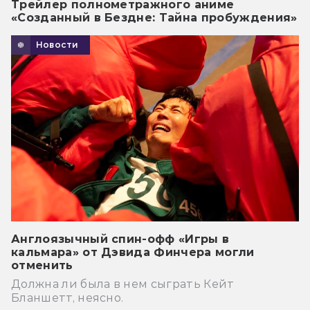
Трейлер полнометражного аниме
«Созданный в Бездне: Тайна пробуждения»
Новости
Англоязычный спин-офф «Игры в
кальмара» от Дэвида Финчера могли
отменить
Должна ли была в нем сыграть Кейт
Бланшетт, неясно.