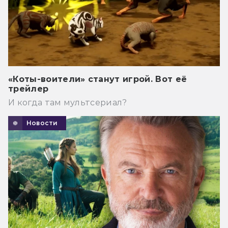
«Коты-воители» станут игрой. Вот её
трейлер
И когда там мультсериал?
Новости