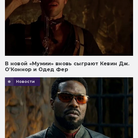
В новой «Мумии» вновь сыграют Кевин Дж.
О’Коннор и Одед Фер
Новости