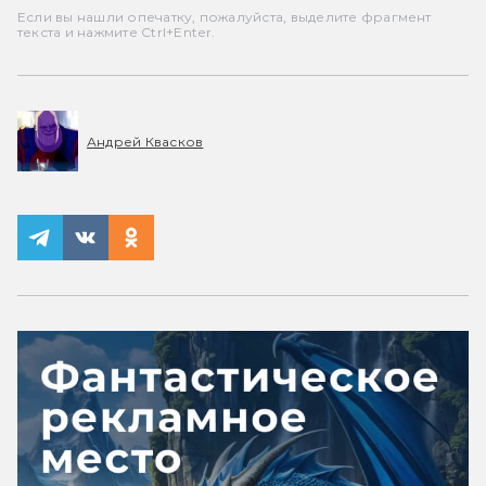
Если вы нашли опечатку, пожалуйста, выделите фрагмент
текста и нажмите Ctrl+Enter.
Андрей Квасков