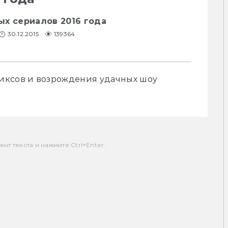
ых сериалов 2016 года
30.12.2015
139364
иксов и возрождения удачных шоу 
т текста и нажмите Ctrl+Enter.