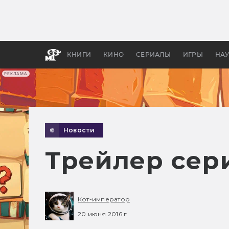
Какие
авгус
апока
детск
КНИГИ
КИНО
СЕРИАЛЫ
ИГРЫ
НА
РЕКЛАМА
Новости
Трейлер сер
Кот-император
20 июня 2016 г.