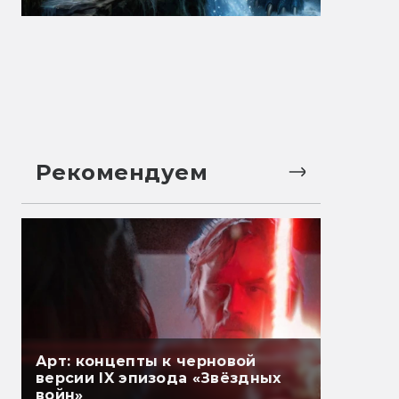
Рекомендуем
Арт: концепты к черновой
версии IX эпизода «Звёздных
войн»