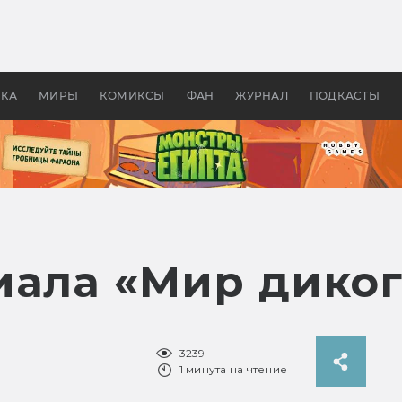
 фильмы смотреть в
Как создавались «Страшил
те 2026? В мире —
фильм, без которого не б
липсис, в России —
бы «Властелина колец»
ие комедии
УКА
МИРЫ
КОМИКСЫ
ФАН
ЖУРНАЛ
ПОДКАСТЫ
иала «Мир диког
3239
1 минута на чтение