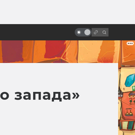
ы»:
ыло
«Стальной гигант»: фильм о
самом человечном роботе
о запада»