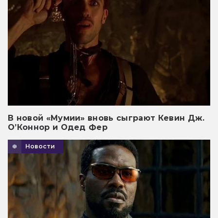
В новой «Мумии» вновь сыграют Кевин Дж.
О’Коннор и Одед Фер
Новости