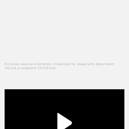
Если вы нашли опечатку, пожалуйста, выделите фрагмент
текста и нажмите Ctrl+Enter.