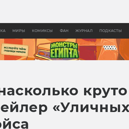
оздавались «Страшилы»:
«Одиссея» Нолана: что эт
, без которого не было
фильм сделал с Гомером и
ластелина колец»
Древней Грецией
УКА
МИРЫ
КОМИКСЫ
ФАН
ЖУРНАЛ
ПОДКАСТЫ
насколько круто
рейлер «Уличных
эйса