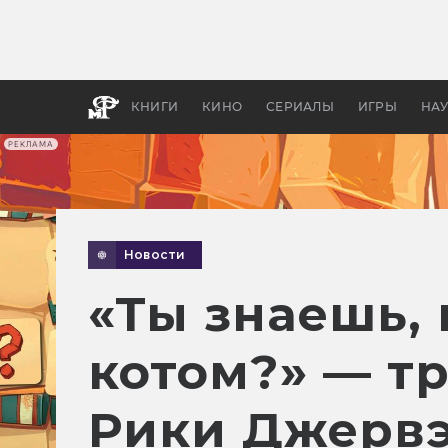
Как с
фильм
бы «В
КНИГИ
КИНО
СЕРИАЛЫ
ИГРЫ
НА
РЕКЛАМА
Новости
«Ты знаешь, 
котом?» — т
Рики Джерв