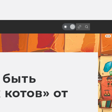
от
«Охота на Голлума»: всё что
известно. Сюжет, съёмки, дата
выхода и что рассказал
Гэндальф
 быть
 котов» от