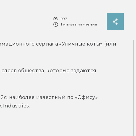
997
1 минута на чтение
имационного сериала «Уличные коты» (или 
 слоев общества, которые задаются 
с, наиболее известный по «Офису». 
k Industries.