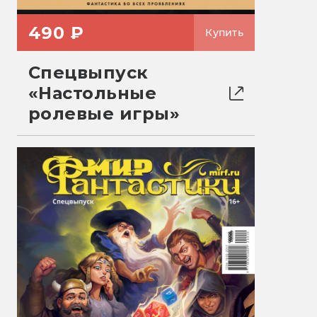
490 ₽
Купить
Спецвыпуск
«Настольные
ролевые игры»