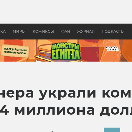
 фильмы смотреть в
Как создавались «Страшил
те 2026? В мире —
фильм, без которого не б
липсис, в России —
бы «Властелина колец»
ие комедии
УКА
МИРЫ
КОМИКСЫ
ФАН
ЖУРНАЛ
ПОДКАСТЫ
нера украли ком
1,4 миллиона до