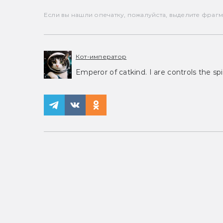
Если вы нашли опечатку, пожалуйста, выделите фрагмен
Кот-император
Emperor of catkind. I are controls the spi