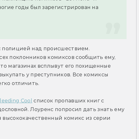
огие годы был зарегистрирован на 
с полицией над происшествием. 
ех поклонников комиксов сообщить ему, 
-то магазинах всплывут его похищенные 
выкупать у преступников. Все комиксы 
гко отличить.
leeding Cool
 список пропавших книг с 
словной. Лоуренс попросил дать знать ему 
я высококачественный комикс из серии 