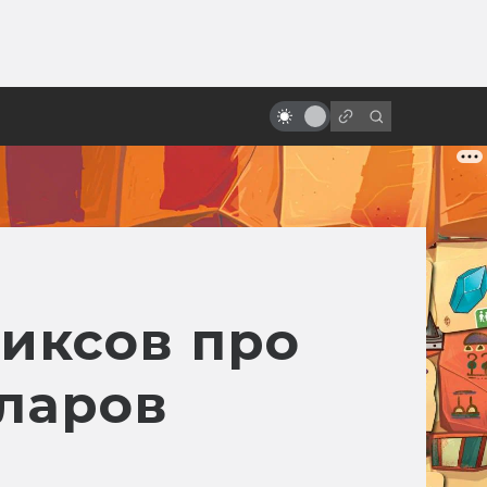
ы»:
«Последний единорог»: история
ыло
философской сказки в книгах и
кино
иксов про
лларов