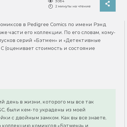
3084
2 минуты на чтение
миксов в Pedigree Comics по имени Рэнд 
аже части его коллекции. По его словам, кому-
пусков серий «Бэтмен» и «Детективные 
C (оценивает стоимость и состояние 
й день в жизни, которого мы все так 
C, были кем-то украдены из моей 
и с двойным замком. Как вы все знаете, 
ю коллекцию комиксов «Бэтмена» и 