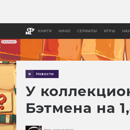
Какие
авгус
апока
детск
КНИГИ
КИНО
СЕРИАЛЫ
ИГРЫ
НА
РЕКЛАМА
Новости
У коллекцио
Бэтмена на 
Кот-император