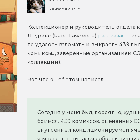
15 января 2019 г.
Коллекционер и руководитель отдела ко
Лоуренс (Rand Lawrence) 
рассказал
 о кр
то удалось взломать и выкрасть 439 вы
комиксы», заверенные организацией CG
коллекции).
Вот что он об этом написал:
Сегодня у меня был, вероятно, худши
боимся. 439 комиксов, оценённых CG
внутренней кондиционируемой ячейк
я много лет пытался собрать лучшу